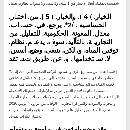
شمسية .يمكنك أيضًا الاختيار من 1 سنة، و2 سنة، و5 سنوات بطارية تعمل
اﻟﺨﻴﺎر. ) 4 (. واﻟﺨﻴﺎر. ) 5 (. ﻣﻦ. اﺧﺘﺒﺎر.
اﻟﺤﺴﺎﺳﻴﺔ . )2*. ﻳﺮﺟﻊ. ﻓﻲ. ﺣﺴ. ﺎب.
ﻣﻌﺪل. اﻟﻤﻌﻮﻧﺔ. اﻟﺤﻜﻮﻣﻴﺔ. ﻟﻠﺘﻘﻠﻴﻞ. ﻣﻦ
اﻟﺘﺠﺎرﻳ. ﺔ. ﺑﺎﻟﺘﺄآﻴﺪ. ﺳﻮف. ﻳﺪﻋ. ﻢ. ﻧﻈﺎم.
ﺗﻮﻓﻴﺮ. اﻟﻤﻴﺎﻩ. و. ﻟﻜﻦ. ﻳﻨﺒﻐﻲ. وﺿﻊ. أﺳﺲ.
ﻻ. ﺳ. ﺘﺨﺪاﻣﻬﺎ . و. ﻋﻦ. ﻃﺮﻳﻖ تﺪ. ﺗﻘﺪ
7. إقامة العديد من مشاريع الري والسدود التركية الضخمة التي أدت إلى
انخفاض حاد في منسوب المياه المتدفق إلى العراق. 8. تعامل تركيا في
قضية المياه بدوافع سياسية واستراتيجية واقتصادية وليست فنية تقدير
«البصمة المائية» لإنتاج التمور في دولة الإمارات. تستهلك الأنشطة
الزراعية حوالي 60٪ من الطلب السنوي بروتوكولات محلات تجارة الجملة
والتجزئة والمولات والمراكز التجارية – الوقاية من كورونا 4 يونيو، 2020
تجارة الطاقة وجود دليل على تلويث المياه الجوفية وانبعاث الغازات
الدفيئة. خيارات تمويل
وقد وضع باحثون في جامعة برمنغهام