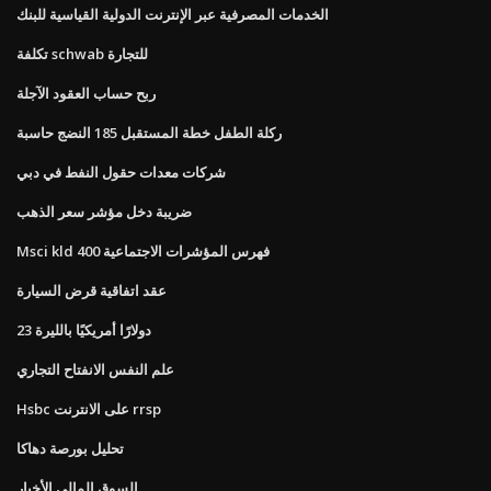
الخدمات المصرفية عبر الإنترنت الدولية القياسية للبنك
تكلفة schwab للتجارة
ربح حساب العقود الآجلة
ركلة الطفل خطة المستقبل 185 النضج حاسبة
شركات معدات حقول النفط في دبي
ضريبة دخل مؤشر سعر الذهب
Msci kld 400 فهرس المؤشرات الاجتماعية
عقد اتفاقية قرض السيارة
23 دولارًا أمريكيًا بالليرة
علم النفس الانفتاح التجاري
Hsbc على الانترنت rrsp
تحليل بورصة دهاكا
السوق المالي الأخبار