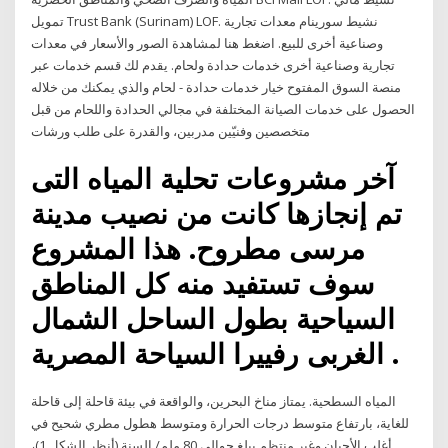
تمويل Trust Bank (Surinam) LOF. نشيط سورينام معدات تجارية
وصناعية أخرى للبيع. اضغط هنا لمشاهدة الصور والأسعار في معدات
تجارية وصناعية أخرى خدمات حدادة ولحام. يقدم لك قسم خدمات عبر
منصة السوق المفتوح خيار خدمات حدادة - لحام والذي يمكنك من خلاله
الحصول على خدمات الصيانة المختلفة في مجالي الحدادة واللحام من قبل
متخصصين وفنيّين مدربين، والقدرة على طلب ورشات
آخر مشروعات تحلية المياه التى
تم إنجازها كانت من نصيب مدينة
مرسى مطروح. هذا المشروع
سوف تستفيد منه كل المناطق
السياحية بطول الساحل الشمال
الغربى رفييرا السياحة المصرية .
المياه السطحية. يمتاز مناخ البحرين، والواقعة في بيئة قاحلة إلى قاحلة
للغاية، بارتفاع متوسط درجات الحرارة ومتوسط هطول مطري شحيح في
أغلب الأحيان وغير منتظم يبلغ حوالي 80 ملم/ السنة (أنظر الشكل 1)،