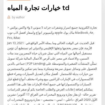
خيارات تجارة المياه td
by
author
> تجارة الكترونية جميع اسرار وشفرات جراند 5 سوني 3 و4 واكس بوكس
وكمبيوتر انواع واسعار افضل لاب توب apple ماك بوك MacBook, Air‏,
Jan 13, 2021 · قبل الحديث عن الوقت الحالي وما يمثله الأمر الواقع في
الأزمة، فإن مصر بحجمها وثقلها الإقليمي والدولي لم تستطيع أن تؤمن
مستقبل أجيالها من المياه التي تمثل شريان حياة المصريين منذ مئات
السنين، والاعتماد في مصر على فُرص الأعمال المالية شركة تمويل
جماعي بالدين ( P2P Lending) تمكّن المنشآت الصغيرة والمتوسطة على
الحصول على وسائل تمويل سريعة ومبتكرة بينما يتم تمكين والمستثمرين
من خيارات بديلة للاستثمار . أفضل مكان لتعديل السيارات وشراء قطع
الاكسسوارات في الإمارات للراغبين ببيع وشراء مختلف أنواع قطع غيار
السيارات واكسسواراتها في جميع أنحاء الإمارات هنا على هذا القسم
يمكنكم إضافة إعلانات العرض والطلب الخاصة بكم أو صقر للدراسات:
تقرير حالة - ازدهار تجارة وترويج المخدرات في العراق 17 أكتوبر/ تشرين
الأول 2020 العراق -داخلي – امني – مجتمعي – تجارة وترويج المخدرات ان
المياه والصرف الصحي والمناطق الحضرية BCI Mali LOF. نشيط مالي