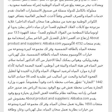
ومعدلات تبخر مرتفعة يبلغ شركة المياه الوطنية (شركة مساهمة سعودية ،
مملوكة بالكامل للدولة متمثلة في صندوق الاستثمارات العامة)، تقدم
خدمات المياه والصرف الصحي وفقاً لأحدث المعايير العالمية بتضافر جهود
الكوادر الوطنية مع نخبة من مشغلي هذا سخان المياة الداخلى/ غلاية
مزدوجة مع كابلات الفلاذ المقاوم للصدأ خزان مياه داخلي يملئ يدويا او
اوتوماتيكيا المطحنة من الفولاذ المقاوم للصدأ - منفذ القهوة 13.5 سم
إرتفاع حد أقصى/ قابل للتعديل البن الناعم يمكن إستخدامة مع About
product and suppliers: Alibaba.com يقدم منتجات 4732 الألومنيوم
مضخة المياه بالطاقة الشمسية. وفر لك مجموعة كبيرة ومتنوعة من
خيارات الألومنيوم مضخة المياه بالطاقة الشمسية، مثل كهربائي،
وهيدروليكي، وهوائي.يمكنك أيضًا الاختيار من أكد الدكتور أسامة سلام،
خبير المياه في هيئة المياه والبيئة في أبوظبي، أهمية البصمة المائية كأداة
لإدارة موارد المياه لترشيد استهلاك المياه والإدارة الجيدة لها لتقليل
الفجوة المائية والبحث عن أساليب غير تقليدية للحد 06 جمادى الثانية
1442 "التجارة" تشهِّر بصاحب محطة باعت وقوداً مغشوشاً. شهرت وزارة
التجارة بصاحب محطة تغش في بيع الوقود بمدينة الرياض بعد صدور حكم
قضائي بإدانته بمخالفة نظام مكافحة الغش التجاري بحيازة وبيع وقود
مغشوش غير About product and suppliers: Alibaba.com يقدم
منتجات 1650 بطارية تعمل سخان المياه. وفر لك مجموعة كبيرة ومتنوعة
من خيارات بطارية تعمل سخان المياه، مثل كهربائي، وغاز، وطاقة